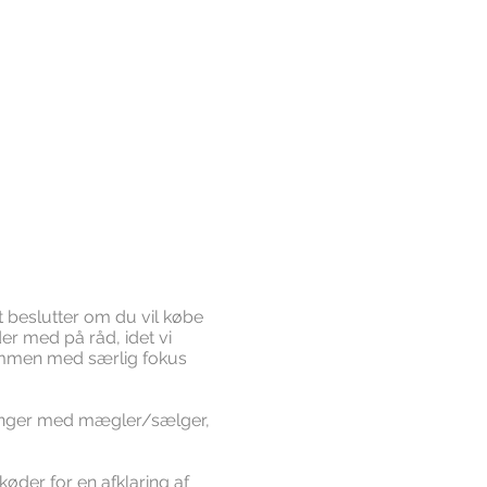
t beslutter om du vil købe
r med på råd, idet vi
mmen med særlig fokus
dlinger med mægler/sælger,
øder for en afklaring af