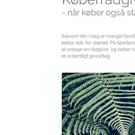
- når køber også st
Selvom der i dag er mange handler
køber står for skødet. På Sjælland
at antage en rådgiver, og køber 
et ordentligt grundlag.