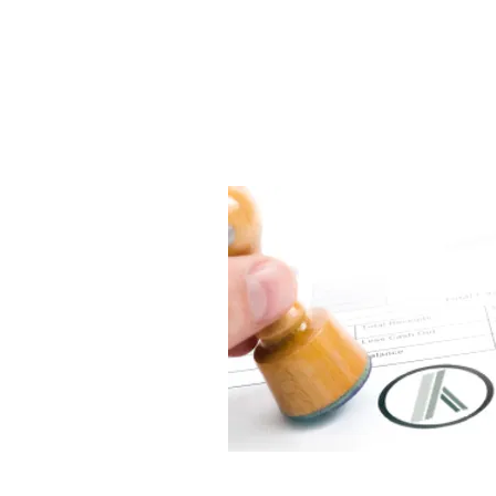
Omkostningen er minimal set
Husk altid kun at underskri