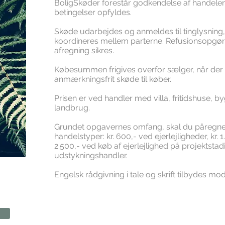
BoligSkøder forestår godkendelse af handelen, 
betingelser opfyldes.
Skøde udarbejdes og anmeldes til tinglysning,
koordineres mellem parterne. Refusionsopgø
afregning sikres.
Købesummen frigives overfor sælger, når der 
anmærkningsfrit skøde til køber.
Prisen er ved handler med villa, fritidshuse,
landbrug.
Grundet opgavernes omfang, skal du påregne 
handelstyper: kr. 600,- ved ejerlejligheder, kr.
2.500,- ved køb af ejerlejlighed på projektstadie
udstykningshandler.
Engelsk rådgivning i tale og skrift tilbydes mod e