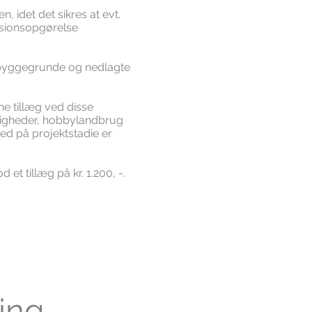
 idet det sikres at evt.
usionsopgørelse
e, byggegrunde og nedlagte
e tillæg ved disse
ejligheder, hobbylandbrug
hed på projektstadie er
 et tillæg på kr. 1.200, -.
ing