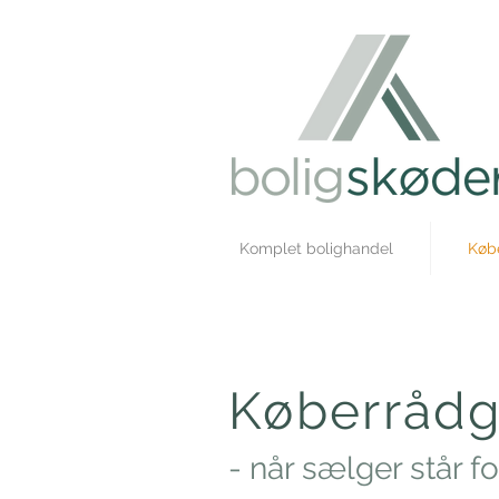
Komplet bolighandel
Køb
My
Service
Køberrådg
- når sælger står f