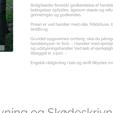
BoligSkøder forestår godkendelse af handelen,
betingelser opfyldes, ligesom skøde og ref
gennemgås og godkendes.
Prisen er ved handler med villa, fritidshus
landbrug.
Grundet opgavernes omfang, skal du påregn
handelstyper: kr. 600, - i handler med ejerl
og udstykningshandler. Ved køb af ejerlejlig
tillægget kr. 2.500, -.
Engelsk rådgivning i tale og skrift tilbydes mod
vning og Skødeskrivn