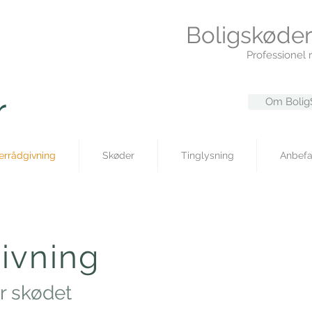
Boligskøder
Professionel 
Om Bolig
errådgivning
Skøder
Tinglysning
Anbefa
s
ivning
or skødet