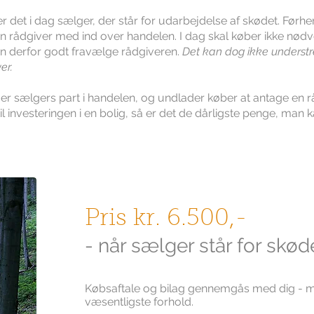
 det i dag sælger, der står for udarbejdelse af skødet. Førhe
n rådgiver med ind over handelen. I dag skal køber ikke nød
kan derfor godt fravælge rådgiveren.
Det kan dog ikke understre
ver.
 sælgers part i handelen, og undlader køber at antage en rå
d til investeringen i en bolig, så er det de dårligste penge, man 
Pris kr. 6.500,-
- når sælger står for skød
Købsaftale og bilag gennemgås med dig - 
væsentligste forhold.