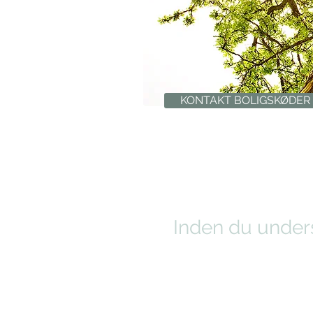
KONTAKT BOLIGSKØDER
Inden du unders
Kontakt BoligSkøder, når d
kræver din opmærksomhed,