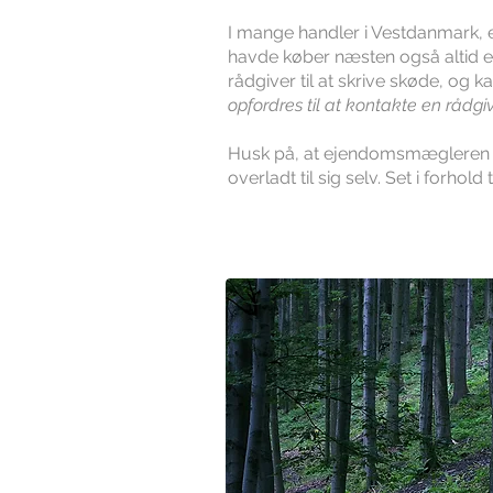
I mange handler i Vestdanmark, er
havde køber næsten også altid e
rådgiver til at skrive skøde, og 
opfordres til at kontakte en rådgi
Husk på, at ejendomsmægleren er
overladt til sig selv. Set i forhol