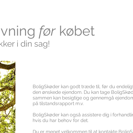
ivning
før
købet
kker i din sag!
BoligSkøder kan godt træde til, før du endelig
den ønskede ejendom. Du kan tage BoligSkøde
sammen kan besigtige og gennemgå ejendo
på tilstandsrapport m.v.
BoligSkøder kan også assistere dig i forhan
hvis du har behov for det.
Du er meget velkommen til at kontakte BoligSk