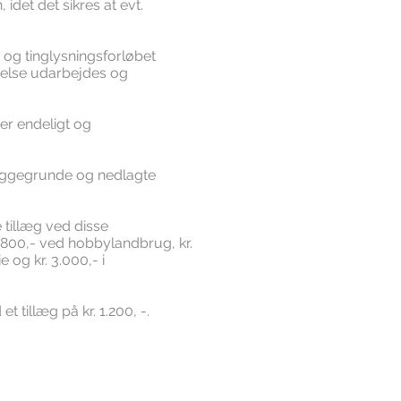
idet det sikres at evt.
 og tinglysningsforløbet
relse udarbejdes og
er endeligt og
 byggegrunde og nedlagte
tillæg ved disse
 1.800,- ved hobbylandbrug, kr.
 og kr. 3.000,- i
t tillæg på kr. 1.200, -.