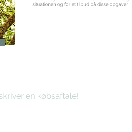
situationen og for et tilbud på disse opgaver.
kriver en købsaftale!
u står foran en bolighandel. Der er mange forhold i en ejen
 – og BoligSkøder peger dem ud for dig.