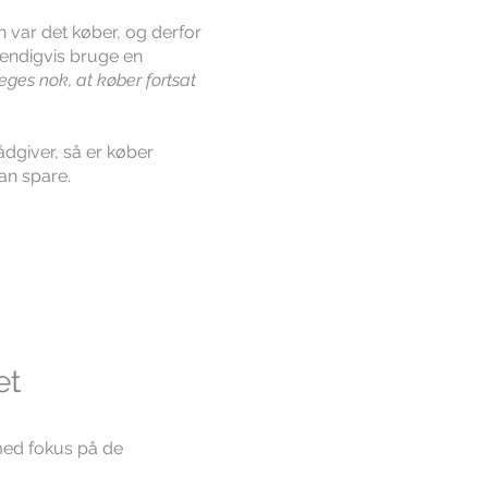
n var det køber, og derfor
vendigvis bruge en
ges nok, at køber fortsat
dgiver, så er køber
kan spare.
et
med fokus på de